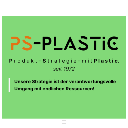
Zum
Inhalt
springen
P
r o d u k t –
S
t r a t e g i e – m i t
P l a s t i c.
seit 1972
Unsere Strategie ist der verantwortungsvolle
Umgang mit endlichen Ressourcen!