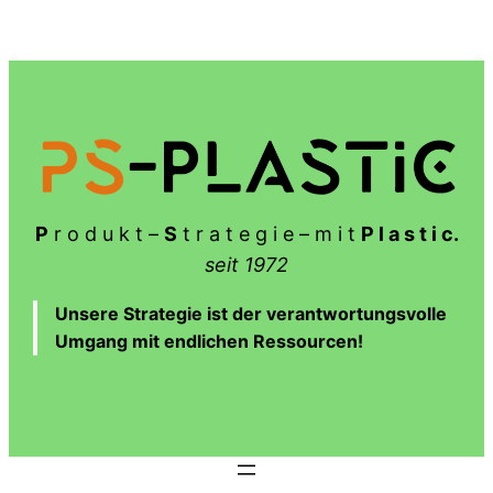
Zum
Inhalt
springen
P
r o d u k t –
S
t r a t e g i e – m i t
P l a s t i c.
seit 1972
Unsere Strategie ist der verantwortungsvolle
Umgang mit endlichen Ressourcen!